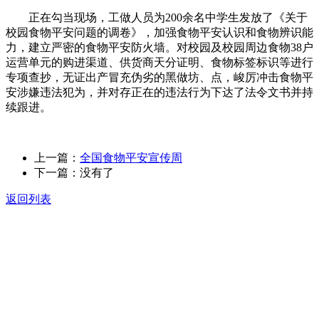
正在勾当现场，工做人员为200余名中学生发放了《关于
校园食物平安问题的调卷》，加强食物平安认识和食物辨识能
力，建立严密的食物平安防火墙。对校园及校园周边食物38户
运营单元的购进渠道、供货商天分证明、食物标签标识等进行
专项查抄，无证出产冒充伪劣的黑做坊、点，峻厉冲击食物平
安涉嫌违法犯为，并对存正在的违法行为下达了法令文书并持
续跟进。
上一篇：
全国食物平安宣传周
下一篇：没有了
返回列表
关于我们
食品安全动态
食品安全知识
联系我们