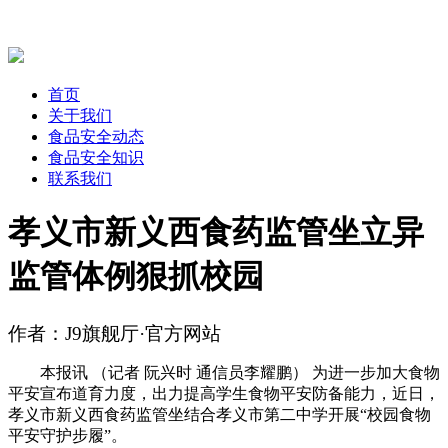
首页
关于我们
食品安全动态
食品安全知识
联系我们
孝义市新义西食药监管坐立异
监管体例狠抓校园
作者：J9旗舰厅·官方网站
本报讯 （记者 阮兴时 通信员李耀鹏） 为进一步加大食物
平安宣布道育力度，出力提高学生食物平安防备能力，近日，
孝义市新义西食药监管坐结合孝义市第二中学开展“校园食物
平安守护步履”。