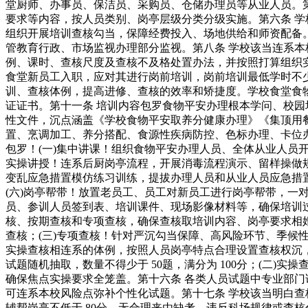
堂厨师、办事员、保洁员、采购员、仓储办理员等从业人员。
要求等内容，按人员类别、岗亭层级分类分级实施。第六条 
组织开展培训查核勾当，保障经费投入、场地供给和师资配备
管教育行政、市场监视办理部分监视。第八条 学校该当连系
例、课时、查核尺度及查核不及格处置办法，并按照打算组织实
食堂新员工入职，应对其进行岗前培训，岗前培训最低学时不少
训、查核体例，提高进修、查核的效率和矫捷度。学校食堂食物
证证书。第十一条 培训内容包罗食物平安办理根本学问、校园
性文件，沉点涵盖《学校食物平安取养分健康办理》《集顶用餐
置、烹调加工、养分搭配、食源性疾病防控、色标办理、卡位
包罗！(一)集中讲课！组织食物平安办理人员、全体从业人员
实操讲授！连系后厨岗亭流程，开展消毒流程演示、留样操做规
变乱应急措置模仿练习训练，提拔办理人员和从业人员应急措
(六)岗亭帮带！放置老员工、员工对新员工进行岗亭帮带，一
员、参训人员签到表、培训课件、现场影像材料等，确保培训过
核、按期查核和专项查核，确保查核取培训内容、岗亭要求相婚
查核；(三)专项查核！针对严沉勾当保障、高风险环节、季候
实操查核相连系的体例，按照人员岗亭特点合理设置查核权沉，
试题随机抽取，数量不得少于 50题，满分为 100分；(二
确保焦点实操要求全笼盖。第十六条 各类人员试题中专业部门试
可连系本校风险点弥补个性化试题。第十七条 学校该当明白查
辅帮岗亭不低于 80分。无合理来由缺考、违反科场规律或查