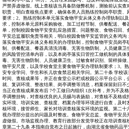
严禁弄虚做假。线上查核该当具备防做弊机制，测验前认实查
职责，明白查核焦点要求，确保各类人员熟练控制岗亭职责、
要求；2。熟练控制本单元落实食物平安从体义务办理轨制以
求，控制本单元原料采购验收、加工过程节制、供餐配送、餐
单，控制校园食物平安变乱应急措置、问题整改、食物召回、食
平安总监履职免责等相关，明白校园食物平安监管的义务鸿沟
落实食物平安从体义务相关的办理轨制，控制食物平安员岗亭
制、供餐配送、餐器具清洗消毒、无害生物防制、人员健康卫
的风险管控清单内容，以及本岗亭落实日管控工做机制的具体
毒、无害生物防制、人员健康卫生、过敏食材识别、留样操做
物平安尺度，以及学校食堂主要食物平安办理轨制要求；3。
安专业学问、学生和长儿饮食禁忌相关学问。第二十条 学校该
时间、查核成果等，并正在食堂公示栏或校园公示平台公示，公
就、复训环境、整改结果、岗亭调整等消息，档案保留刻日不少
当正在查核成果发布后 7个工做日内组织 1次补考，并为不
亭调整挂钩，对查核优良的人员赐与表扬励，对查核不及格或
实环境、培训实效、查核度、档案办理等环境进行自查，及时
核环境，接管师生、家长对培训查核落实环境的监视。第二十
视办理部分提出的问题及时整改。食物平安总监、食物平安员
虚做假。市场监视办理、教育行政部分发觉学校正在培训查核
章第二十九条 本指南自觉布之日起施行，由湖北省食物药品