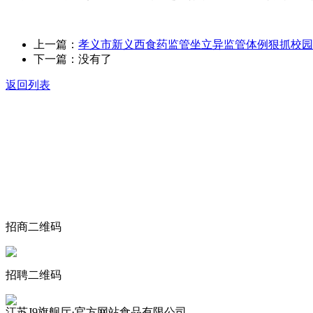
上一篇：
孝义市新义西食药监管坐立异监管体例狠抓校园
下一篇：没有了
返回列表
关于我们
食品安全动态
食品安全知识
联系我们
招商二维码
招聘二维码
江苏J9旗舰厅·官方网站食品有限公司