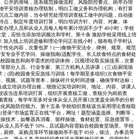
、公开的准绳，连系规范操做流程、风险防控要点、岗亭办理
物平安培训查核办理轨制，明白工做义务和办理机构，有打算
沉点工做内容，当令研究处理培训查核工做中的问题，自动接
特点，制定年度培训打算，明白培训方针、内容、对象、体
办理人员和从业人员每人每年累计培训不少于 40小时；学校
食堂，应恰当添加培训频次和学时。第十条 激励学校采用线上培
址！加入线上培训进修和理论学问正在线小时，颁布电子学时认
个性化内容，次要包罗！(一)食物平安法令、律例、规章、规范
平安专业手艺学问、操做指南(适配学生、长儿饮食特点的食材处
配校园做息和岗亭需求的培训体例，沉视理论取实操连系，次要
等部分人员、行业专家、第三方机构人员讲课；(三)后厨现场
；(四)校园食安应急练习训练！每学期至多组织1次食物平安
件、视频、试题等资本，操纵碎片化时间进修，确保学时达标；
该当成立培训办理台账，细致记实培训时间、地址、内容、讲课人
学校该当连系培训打算，组织开展查核工做，查核分为岗前查
项查核，每学年至多对全体从业人员开展1次笼盖全岗亭的分析
强化风险防控能力。第十五条 学校组织查核该当采用理论查核取
(登录“市场监育正在线”平台，网址！题型涵盖选择、判断等，
亭实操技术，如餐器具消毒、留样操做、食材处置、应急措置等，
，从业人员不低于 50%，且试题内容需贴合校园食堂场景。学校
厨师、采购员等环节操做岗亭不低于 85分，保洁、办事员等
一次。第十八条 学校组织查核该当严酷施行监考、保密轨制，