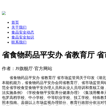
首页
关于我们
食品安全动态
食品安全知识
联系我们
省食物药品平安办 省教育厅 
作者：J9旗舰厅·官方网站
省食物药品平安办 省教育厅 省市场监管局关于印发《湖北
本能机能力，省食物药品平安办会同省教育厅、省市场监管局
范全省学校食堂食物平安办理人员和从业人员培训和查核工做
法实施条例》《学校食物平安取养分健康办理》《集顶用餐单
包罗高档学校、中小学校、中等职业学校、技工学校、特殊教
照本指南。县级以上市场监视办理部分、教育行政部分依法对