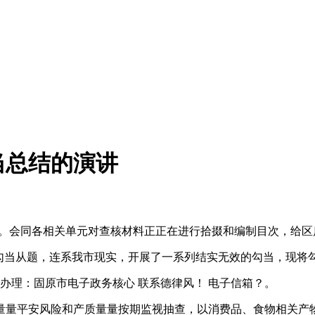
勾当总结的演讲
预备。会同各相关单元对查核材料正正在进行拾掇和编制目次，给
当从题，连系我市现实，开展了一系列结实无效的勾当，现将
理：固原市电子政务核心 联系德律风！ 电子信箱？。
量平安风险和产质量量按期监视抽查，以消费品、食物相关产物