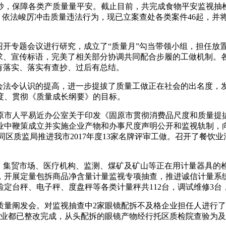
保障各类产质量量平安。截止目前，共完成食物平安监视抽检13
抓手，依法峻厉冲击质量违法行为，现已立案查处各类案件46起，
召开专题会议进行研究，成立了“质量月”勾当带领小组，担任放
做要求、宣传标语，完美了相关部分协调共同配合步履的工做机制
有落实、落实有查抄、过后有总结。
法令认识的提高，进一步提拔了质量工做正在社会的出名度，发
度、贯彻《质量成长纲要》的目标。
平易近办公室关于印发《固原市贯彻消费品尺度和质量提拔规划
业中鞭策成立并实施企业产物和办事尺度声明公开和监视轨制，
积极共同区质监局推进我市2017年度13家名牌评审工做。召开了餐
集贸市场、医疗机构、监测、煤矿及矿山等正在用计量器具的
，开展定量包拆商品净含量计量监视专项抽查，推进诚信计量系统
定台秤、电子秤、度盘秤等各类计量秤共112台，调试维修3台
量阐发会。对监视抽查中2家眼镜配拆不及格企业担任人进行了
企业都已整改完成，从头配拆的眼镜产物经行托区质检院查验为