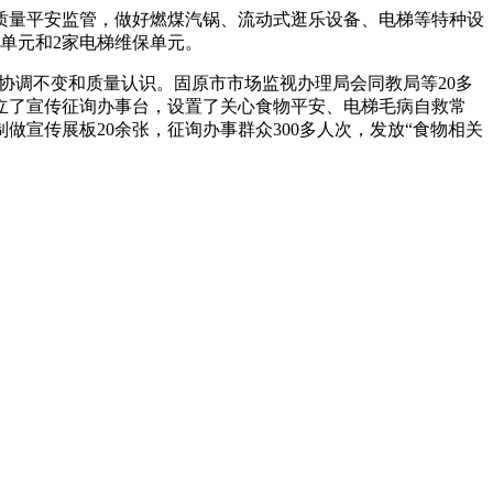
量平安监管，做好燃煤汽锅、流动式逛乐设备、电梯等特种设
单元和2家电梯维保单元。
协调不变和质量认识。固原市市场监视办理局会同教局等20多
局设立了宣传征询办事台，设置了关心食物平安、电梯毛病自救常
宣传展板20余张，征询办事群众300多人次，发放“食物相关