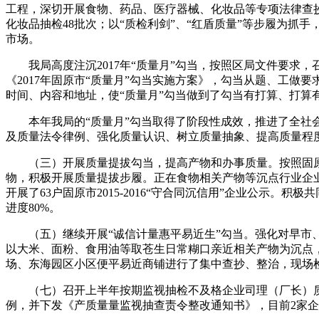
工程，深切开展食物、药品、医疗器械、化妆品等专项法律查抄，
化妆品抽检48批次；以“质检利剑”、“红盾质量”等步履为
市场。
我局高度注沉2017年“质量月”勾当，按照区局文件要求，
《2017年固原市“质量月”勾当实施方案》，勾当从题、工
时间、内容和地址，使“质量月”勾当做到了勾当有打算、打算
本年我局的“质量月”勾当取得了阶段性成效，推进了全社会
及质量法令律例、强化质量认识、树立质量抽象、提高质量程
（三）开展质量提拔勾当，提高产物和办事质量。按照固原市人
物，积极开展质量提拔步履。正在食物相关产物等沉点行业企
开展了63户固原市2015-2016“守合同沉信用”企业公示。
进度80%。
（五）继续开展“诚信计量惠平易近生”勾当。强化对早市、
以大米、面粉、食用油等取苍生日常糊口亲近相关产物为沉点
场、东海园区小区便平易近商铺进行了集中查抄、整治，现场检
（七）召开上半年按期监视抽检不及格企业司理（厂长）质
例，并下发《产质量量监视抽查责令整改通知书》，目前2家