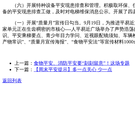
（六）开展特种设备平安现患排查和管理。积极取环保、住
备的平安现患排查工做，及时对电梯维保消息公示。开展了四
（一）开展“质量月”宣传日勾当。9月19日，为推进平易近
家单元正在生齿稠密的市核心----人平易近广场举办了声势浩
识、平安乘梯要点、青少年目力学问、近视眼配镜须知、车辆检
产物常识”、“质量月宣传海报”、“食物平安法”等宣传材料100
上一篇：
食物平安、消防平安要“刻刻留意”！这场专题
下一篇：
【周末平安提示】多一点关心 少一点
返回列表
关于我们
食品安全动态
食品安全知识
联系我们