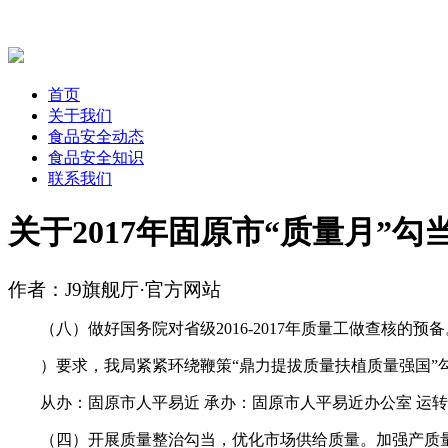
首页
关于我们
食品安全动态
食品安全知识
联系我们
关于2017年固原市“质量月”
作者：J9旗舰厅·官方网站
（八）做好国务院对省级2016-2017年质量工做查核的
）要求，我局紧紧环绕鞭策“鼎力提拔质量扶植质量强国”勾
从办：固原市人平易近 承办：固原市人平易近办公室 运转办
（四）开展质量整治勾当，优化市场供给质量。加强产质量