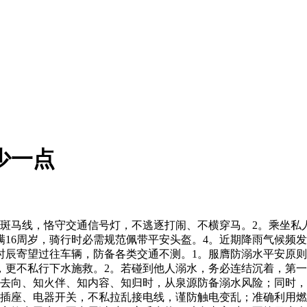
少一点
马线，恪守交通信号灯，不逃逐打闹、不横穿马。2。乘坐私人
满16周岁，骑行时必需规范佩带平安头盔。4。近期降雨气候频
时辰寄望过往车辆，防备各类交通不测。1。服膺防溺水平安原
，更不私行下水施救。2。若碰到他人溺水，务必连结沉着，第
去向、知火伴、知内容、知归时，从泉源防备溺水风险；同时，
源插座、电器开关，不私拉乱接电线，谨防触电变乱；准确利用