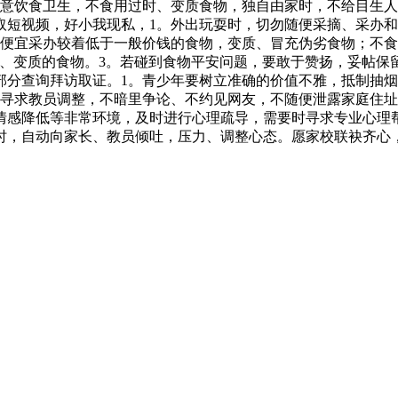
留意饮食卫生，不食用过时、变质食物，独自由家时，不给目生
取短视频，好小我现私，1。外出玩耍时，切勿随便采摘、采办
未便宜采办较着低于一般价钱的食物，变质、冒充伪劣食物；不食
损、变质的食物。3。若碰到食物平安问题，要敢于赞扬，妥帖保
部分查询拜访取证。1。青少年要树立准确的价值不雅，抵制抽
动寻求教员调整，不暗里争论、不约见网友，不随便泄露家庭住址
情感降低等非常环境，及时进行心理疏导，需要时寻求专业心理
时，自动向家长、教员倾吐，压力、调整心态。愿家校联袂齐心