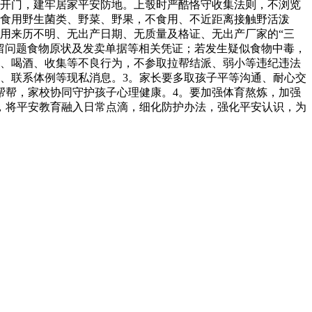
人开门，建牢居家平安防地。上彀时严酷恪守收集法则，不浏览
和食用野生菌类、野菜、野果，不食用、不近距离接触野活泼
用来历不明、无出产日期、无质量及格证、无出产厂家的“三
留问题食物原状及发卖单据等相关凭证；若发生疑似食物中毒，
烟、喝酒、收集等不良行为，不参取拉帮结派、弱小等违纪违法
、联系体例等现私消息。3。家长要多取孩子平等沟通、耐心交
帮帮，家校协同守护孩子心理健康。4。要加强体育熬炼，加强
，将平安教育融入日常点滴，细化防护办法，强化平安认识，为