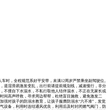
车时，全程规范系好平安带，未满12周岁严禁乘坐副驾驶位。
发，道湿滑易激发变乱，出行前请提前规划线，减速慢行，非分
则，不擅自下水泅水，不私行取他人结伴泅水，不正在无家长或
一时间高声呼救，寻求周边帮帮，杜绝盲目施救，避免激发二
加强对孩子的防溺水教育，让孩子服膺防溺水“六不准”，发觉
燃气设备，利用时连结通风优良，利用后及时封闭燃气阀门，防