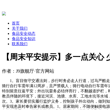
首页
关于我们
食品安全动态
食品安全知识
联系我们
【周末平安提示】多一点关心 
作者：J9旗舰厅·官方网站
1。盲目恪守交通法则，步行时务必走人行道，过马严酷走斑
骑行自行车需年满12周岁，且严禁载人；骑行电动自行车需年
特别留意往返平安；外出玩耍务必结伴而行，不翻越道护栏，
教员伴随的环境下，接近河滨、池塘、水库、工地水坑等水域
次。3。家长要切实履行监护义务，控制孩子外出动向，做到知
平安现患及时奉告家长或教员。1。居家期间，不随便触摸电