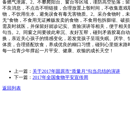
备燃气泄露。2。不攀爬阳台、窗台等区域，谨防高空坠落；
不良消息，不点击不明链接，合理放置上彀时间，不收集逛戏
物，不饮用生水，避免误食有毒无害物质。2。采办食物时，
无”食物，不食用无证摊贩发卖的食物，不食用包拆膨缩、破
需及时就医，并保留好就诊记实、查验演讲等相关，便于相关
勾当。2。同窗之间要彼此卑沉、友好互帮，碰到矛盾胶葛自
换，亲近关心孩子的情感变化，若发觉孩子呈现失眠、厌学、
体质，合理搭配饮食，养成优良的糊口习惯，碰到心里烦末路
每一位青少年撑起一片平安、健康、欢愉的成长天空！
上一篇：
关于2017年固原市“质量月”勾当总结的演讲
下一篇：
2017年全国食物平安宣传周
返回列表
关于我们
食品安全动态
食品安全知识