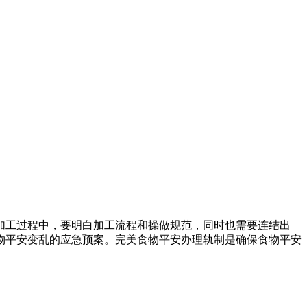
工过程中，要明白加工流程和操做规范，同时也需要连结出
物平安变乱的应急预案。完美食物平安办理轨制是确保食物平安