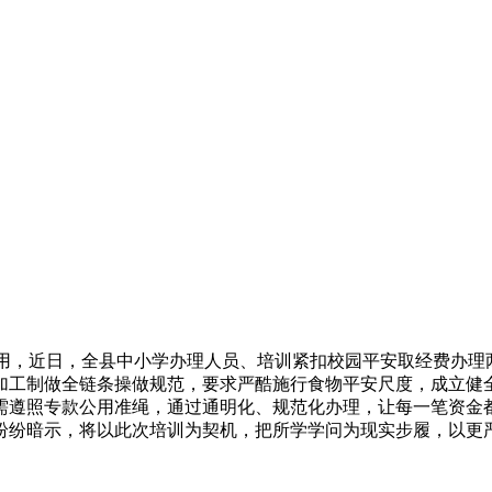
用，近日，全县中小学办理人员、培训紧扣校园平安取经费办理
加工制做全链条操做规范，要求严酷施行食物平安尺度，成立健全
需遵照专款公用准绳，通过通明化、规范化办理，让每一笔资金
纷纷暗示，将以此次培训为契机，把所学学问为现实步履，以更