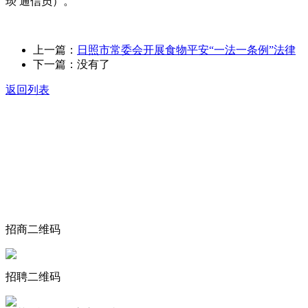
琰 通信员）。
上一篇：
日照市常委会开展食物平安“一法一条例”法律
下一篇：没有了
返回列表
关于我们
食品安全动态
食品安全知识
联系我们
招商二维码
招聘二维码