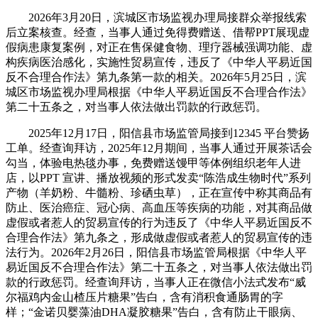
2026年3月20日，滨城区市场监视办理局接群众举报线索
后立案核查。经查，当事人通过免得费赠送、借帮PPT展现虚
假病患康复案例，对正在售保健食物、理疗器械强调功能、虚
构疾病医治感化，实施性贸易宣传，违反了《中华人平易近国
反不合理合作法》第九条第一款的相关。2026年5月25日，滨
城区市场监视办理局根据《中华人平易近国反不合理合作法》
第二十五条之，对当事人依法做出罚款的行政惩罚。
2025年12月17日，阳信县市场监管局接到12345 平台赞扬
工单。经查询拜访，2025年12月期间，当事人通过开展茶话会
勾当，体验电热毯办事，免费赠送馒甲等体例组织老年人进
店，以PPT 宣讲、播放视频的形式发卖“陈浩成生物时代”系列
产物（羊奶粉、牛髓粉、珍硒虫草），正在宣传中称其商品有
防止、医治癌症、冠心病、高血压等疾病的功能，对其商品做
虚假或者惹人的贸易宣传的行为违反了《中华人平易近国反不
合理合作法》第九条之，形成做虚假或者惹人的贸易宣传的违
法行为。2026年2月26日，阳信县市场监管局根据《中华人平
易近国反不合理合作法》第二十五条之，对当事人依法做出罚
款的行政惩罚。经查询拜访，当事人正在微信小法式发布“威
尔福鸡内金山楂压片糖果”告白，含有消积食通肠胃的字
样；“金诺贝婴藻油DHA凝胶糖果”告白，含有防止干眼病、