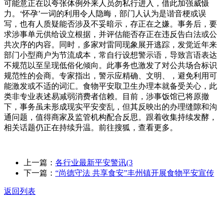
可能意正在以夸张体例外来人员勿私行进入，借此加强威慑
力。‘怀孕’一词的利用令人隐晦，部门人认为是谐音梗或误
写，也有人质疑能否涉及不妥暗示，存正在之嫌。事务后，要
求涉事单元供给设立根据，并评估能否存正在违反告白法或公
共次序的内容。同时，多家对雷同现象展开逃踪，发觉近年来
部门小型商户为节流成本，常自行设想警示语，导致言语表达
不规范以至呈现低俗化倾向。此事务也激发了对公共场合标识
规范性的会商。专家指出，警示应精确、文明、，避免利用可
能激发或不适的词汇。食物平安取卫生办理本就备受关心，此
类非专业表述易减弱消费者信赖。目前，涉事饭馆已将原撤
下，事务虽未形成现实平安变乱，但其反映出的办理缝隙和沟
通问题，值得商家及监管机构配合反思。跟着收集持续发酵，
相关话题仍正在持续升温。前往搜狐，查看更多。
上一篇：
各行业最新平安警讯(3
下一篇：
“尚德守法 共享食安”丰州镇开展食物平安宣传
返回列表
关于我们