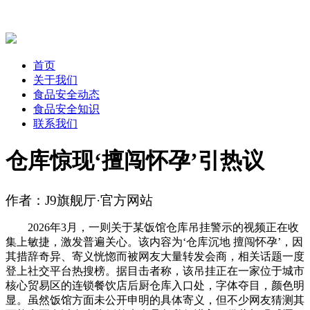
首页
关于我们
食品安全动态
食品安全知识
联系我们
仓库惊现‘擅闯怀孕’引热议
作者：J9旗舰厅·官方网站
2026年3月，一则关于某饭馆仓库吊挂警示的视频正在收
集上敏捷，激发普遍关心。该内容为‘仓库沉地 擅闯怀孕’，因
其措辞奇异、寄义恍惚而被网友大量转发会商，相关话题一度
登上社交平台热搜榜。据目击者称，该吊挂正在一家位于城市
核心贸易区的连锁餐饮店后厨仓库入口处，字体夺目，颜色明
显。虽然饭馆方面未公开申明的具体寄义，但不少网友猜测其