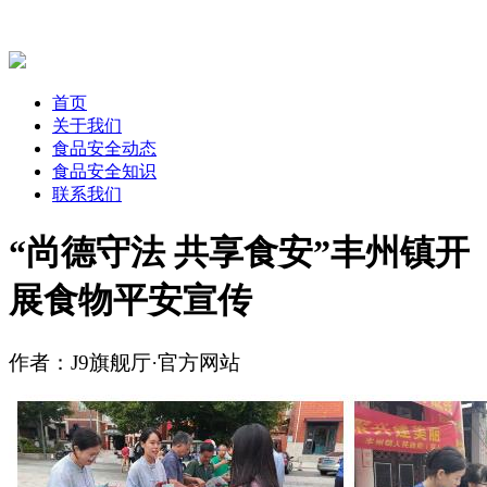
首页
关于我们
食品安全动态
食品安全知识
联系我们
“尚德守法 共享食安”丰州镇开
展食物平安宣传
作者：J9旗舰厅·官方网站