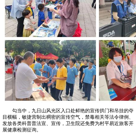
勾当中，九日山风光区入口处鲜艳的宣传拱门和吊挂的夺
目横幅，敏捷营制出稠密的宣传空气，禁毒相关等法令律例、
发放各类科普普法宣、宣传，卫生院还免费为村平易近旅客开
展健康检测征询。