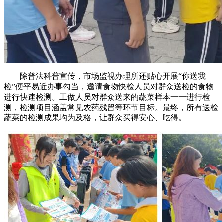
除普法科普宣传，市场监视办理所还贴心开展“你送我
检”便平易近办事勾当，邀请食物快检人员对群众送检的食物
进行快速检测。工做人员对群众送来的蔬菜样本一一进行检
测，检测项目涵盖常见农药残留等环节目标。最终，所有送检
蔬菜的检测成果均为及格，让群众买得安心、吃得。